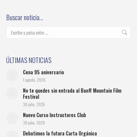
on
on
on
on
on
Facebook
Twitter
Pinterest
LinkedIn
WhatsApp
Buscar noticia…
Buscar:
ÚLTIMAS NOTICIAS
Cena 95 aniversario
1 agosto, 2026
No te quedes sin entrada al Banff Mountain Film
Festival
30 julio, 2026
Nuevo Curso Instructores Club
30 julio, 2026
Debatimos la futura Carta Orgánica