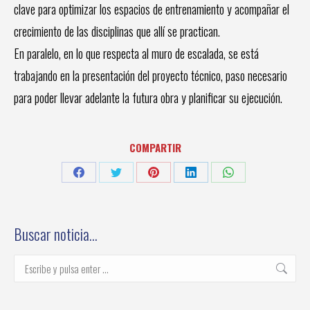
clave para optimizar los espacios de entrenamiento y acompañar el
crecimiento de las disciplinas que allí se practican.
En paralelo, en lo que respecta al muro de escalada, se está
trabajando en la presentación del proyecto técnico, paso necesario
para poder llevar adelante la futura obra y planificar su ejecución.
COMPARTIR
Share
Share
Share
Share
Share
on
on
on
on
on
Facebook
Twitter
Pinterest
LinkedIn
WhatsApp
Buscar noticia…
Buscar: