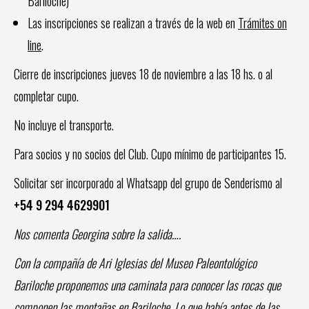
Bariloche)
Las inscripciones se realizan a través de la web en
Trámites on
line
.
Cierre de inscripciones jueves 18 de noviembre a las 18 hs. o al
completar cupo.
No incluye el transporte.
Para socios y no socios del Club. Cupo mínimo de participantes 15.
Solicitar ser incorporado al Whatsapp del grupo de Senderismo al
+54 9 294 4629901
Nos comenta Georgina sobre la salida….
Con la compañía de Ari Iglesias del Museo Paleontológico
Bariloche proponemos una caminata para conocer las rocas que
componen las montañas en Bariloche. Lo que había antes de las