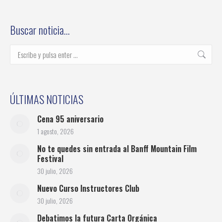
on
on
on
on
on
Facebook
Twitter
Pinterest
LinkedIn
WhatsApp
Buscar noticia…
Buscar:
ÚLTIMAS NOTICIAS
Cena 95 aniversario
1 agosto, 2026
No te quedes sin entrada al Banff Mountain Film
Festival
30 julio, 2026
Nuevo Curso Instructores Club
30 julio, 2026
Debatimos la futura Carta Orgánica