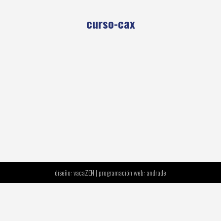
curso-cax
diseño: vacaZEN | programación web:
andrade