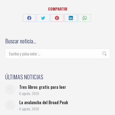
COMPARTIR
Share
Share
Share
Share
Share
on
on
on
on
on
Facebook
Twitter
Pinterest
LinkedIn
WhatsApp
Buscar noticia…
Buscar:
ÚLTIMAS NOTICIAS
Tres libros gratis para leer
6 agosto, 2026
La avalancha del Broad Peak
6 agosto, 2026