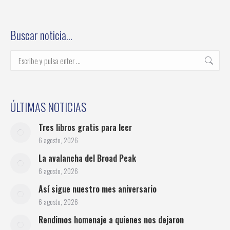
on
on
on
on
on
Facebook
Twitter
Pinterest
LinkedIn
WhatsApp
Buscar noticia…
Buscar:
ÚLTIMAS NOTICIAS
Tres libros gratis para leer
6 agosto, 2026
La avalancha del Broad Peak
6 agosto, 2026
Así sigue nuestro mes aniversario
6 agosto, 2026
Rendimos homenaje a quienes nos dejaron