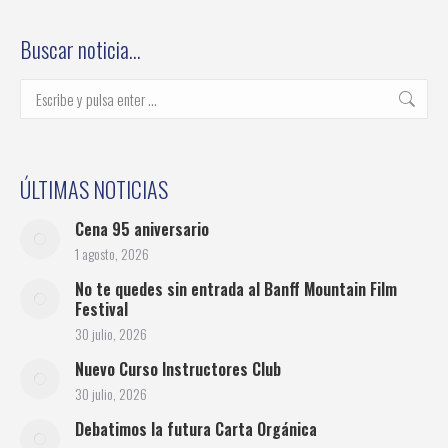
on
on
on
on
on
Facebook
Twitter
Pinterest
LinkedIn
WhatsApp
Buscar noticia…
Buscar:
ÚLTIMAS NOTICIAS
Cena 95 aniversario
1 agosto, 2026
No te quedes sin entrada al Banff Mountain Film
Festival
30 julio, 2026
Nuevo Curso Instructores Club
30 julio, 2026
Debatimos la futura Carta Orgánica