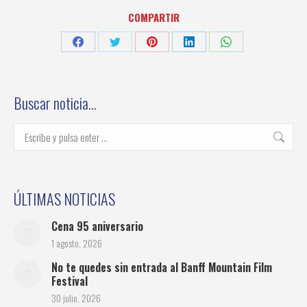
COMPARTIR
Share
Share
Share
Share
Share
on
on
on
on
on
Facebook
Twitter
Pinterest
LinkedIn
WhatsApp
Buscar noticia…
Buscar:
ÚLTIMAS NOTICIAS
Cena 95 aniversario
1 agosto, 2026
No te quedes sin entrada al Banff Mountain Film
Festival
30 julio, 2026