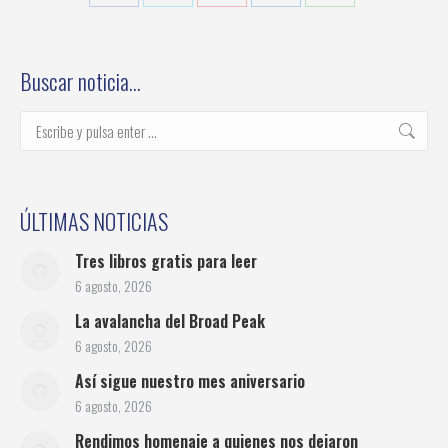
Share
Share
Share
Share
Share
on
on
on
on
on
Facebook
Twitter
Pinterest
LinkedIn
WhatsApp
Buscar noticia…
Buscar:
ÚLTIMAS NOTICIAS
Tres libros gratis para leer
6 agosto, 2026
La avalancha del Broad Peak
6 agosto, 2026
Así sigue nuestro mes aniversario
6 agosto, 2026
Rendimos homenaje a quienes nos dejaron