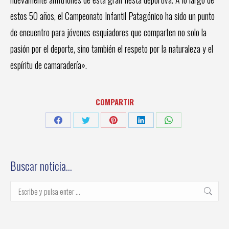
estos 50 años, el Campeonato Infantil Patagónico ha sido un punto
de encuentro para jóvenes esquiadores que comparten no solo la
pasión por el deporte, sino también el respeto por la naturaleza y el
espíritu de camaradería».
COMPARTIR
Share
Share
Share
Share
Share
on
on
on
on
on
Facebook
Twitter
Pinterest
LinkedIn
WhatsApp
Buscar noticia…
Buscar: