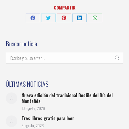
COMPARTIR
Share
Share
Share
Share
Share
on
on
on
on
on
Facebook
Twitter
Pinterest
LinkedIn
WhatsApp
Buscar noticia…
Buscar:
ÚLTIMAS NOTICIAS
Nueva edición del tradicional Desfile del Día del
Montañés
10 agosto, 2026
Tres libros gratis para leer
6 agosto, 2026