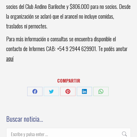
socios del Club Andino Bariloche y $806.000 para no socios. Desde
la organización se aclaró que el arancel no incluye comidas,
traslados ni pernoctes.
Para más información o consultas se encuentra disponible el
contacto de Informes CAB: +54 9 2944 629901. Te podés anotar
aquí
COMPARTIR
Share
Share
Share
Share
Share
on
on
on
on
on
Facebook
Twitter
Pinterest
LinkedIn
WhatsApp
Buscar noticia…
Buscar: