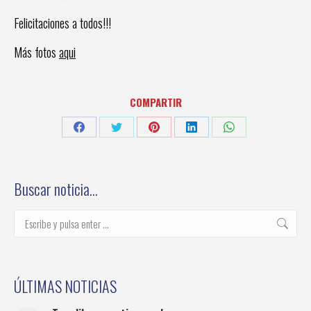
Felicitaciones a todos!!!
Más fotos
aqui
COMPARTIR
Share
Share
Share
Share
Share
on
on
on
on
on
Facebook
Twitter
Pinterest
LinkedIn
WhatsApp
Buscar noticia…
Buscar:
ÚLTIMAS NOTICIAS