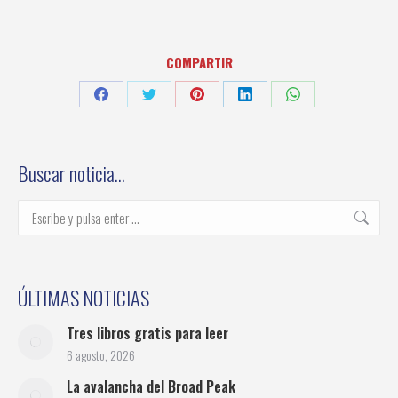
COMPARTIR
Share
Share
Share
Share
Share
on
on
on
on
on
Facebook
Twitter
Pinterest
LinkedIn
WhatsApp
Buscar noticia…
Buscar:
ÚLTIMAS NOTICIAS
Tres libros gratis para leer
6 agosto, 2026
La avalancha del Broad Peak