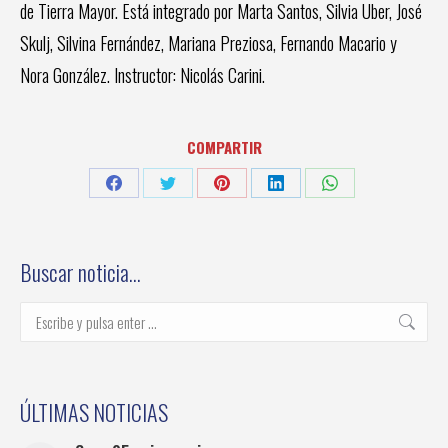
de Tierra Mayor. Está integrado por Marta Santos, Silvia Uber, José
Skulj, Silvina Fernández, Mariana Preziosa, Fernando Macario y
Nora González. Instructor: Nicolás Carini.
COMPARTIR
Share
Share
Share
Share
Share
on
on
on
on
on
Facebook
Twitter
Pinterest
LinkedIn
WhatsApp
Buscar noticia…
Buscar:
ÚLTIMAS NOTICIAS