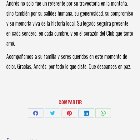
Andrés no solo fue un referente por su trayectoria en la montaña,
sino también por su calidez humana, su generosidad, su compromiso
y su memoria viva de la historia local. Su legado seguirá presente
en cada sendero, en cada cumbre, y en el corazón del Club que tanto
amó.
Acompañamos a su familia y seres queridos en este momento de
dolor. Gracias, Andrés, por todo lo que diste. Que descanses en paz.
COMPARTIR
Share
Share
Share
Share
Share
on
on
on
on
on
Facebook
Twitter
Pinterest
LinkedIn
WhatsApp