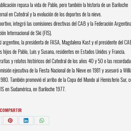
ublicación repasa la vida de Pablo, pero también la historia de un Bariloche
nal en Catedral y la evolución de los deportes de la nieve.
rtivo, integró las comisiones directivas del CAB y la Federación Argentin
ón Internacional de Ski (FIS).
ski argentino, la presidenta de FASA, Magdalena Kast y el presidente del CA
los hijos de Pablo, Luis y Susana, residentes en Estados Unidos y Francia.
afías y relatos históricos del Catedral de los años 40 y 50 o las recordada
omisión ejecutiva de la Fiesta Nacional de la Nieve en 1981 y asesoró a Will
 1980. También promovió el arribo de la Copa del Mundo al Hemisferio Sur, c
IS en Sudamérica, en Bariloche 1977.
COMPARTIR
are
Share
Share
Share