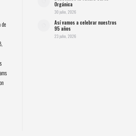
Orgánica
30 julio, 2026
Así vamos a celebrar nuestros
a de
95 años
23 julio, 2026
B,
s
iams
on