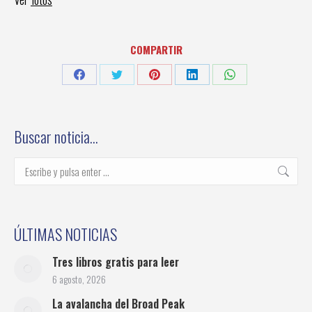
COMPARTIR
Share
Share
Share
Share
Share
on
on
on
on
on
Facebook
Twitter
Pinterest
LinkedIn
WhatsApp
Buscar noticia…
Buscar:
ÚLTIMAS NOTICIAS
Tres libros gratis para leer
6 agosto, 2026
La avalancha del Broad Peak