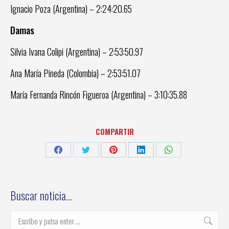
Ignacio Poza (Argentina) – 2:24:20.65
Damas
Silvia Ivana Colipi (Argentina) – 2:53:50.97
Ana María Pineda (Colombia) – 2:53:51.07
María Fernanda Rincón Figueroa (Argentina) – 3:10:35.88
COMPARTIR
Share
Share
Share
Share
Share
on
on
on
on
on
Facebook
Twitter
Pinterest
LinkedIn
WhatsApp
Buscar noticia…
Buscar: