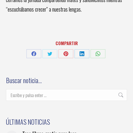
“escuchábamos crecer” a nuestras lengas.
COMPARTIR
Share
Share
Share
Share
Share
on
on
on
on
on
Facebook
Twitter
Pinterest
LinkedIn
WhatsApp
Buscar noticia…
Buscar:
ÚLTIMAS NOTICIAS