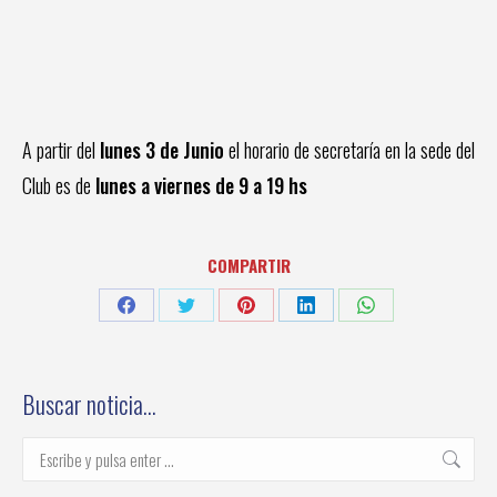
A partir del
lunes 3 de Junio
el horario de secretaría en la sede del
Club es de
lunes a viernes de 9 a 19 hs
COMPARTIR
Share
Share
Share
Share
Share
on
on
on
on
on
Facebook
Twitter
Pinterest
LinkedIn
WhatsApp
Buscar noticia…
Buscar: