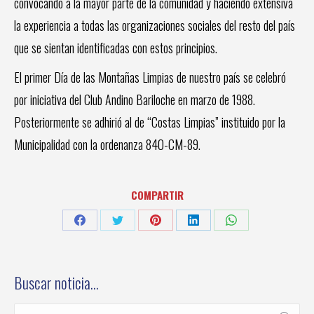
convocando a la mayor parte de la comunidad y haciendo extensiva
la experiencia a todas las organizaciones sociales del resto del país
que se sientan identificadas con estos principios.
El primer Día de las Montañas Limpias de nuestro país se celebró
por iniciativa del Club Andino Bariloche en marzo de 1988.
Posteriormente se adhirió al de “Costas Limpias” instituido por la
Municipalidad con la ordenanza 840-CM-89.
COMPARTIR
Share
Share
Share
Share
Share
on
on
on
on
on
Facebook
Twitter
Pinterest
LinkedIn
WhatsApp
Buscar noticia…
Buscar: