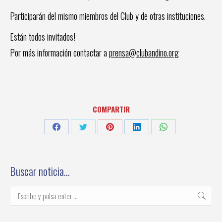
Participarán del mismo miembros del Club y de otras instituciones.
Están todos invitados!
Por más información contactar a
prensa@clubandino.org
COMPARTIR
Share
Share
Share
Share
Share
on
on
on
on
on
Facebook
Twitter
Pinterest
LinkedIn
WhatsApp
Buscar noticia…
Buscar: