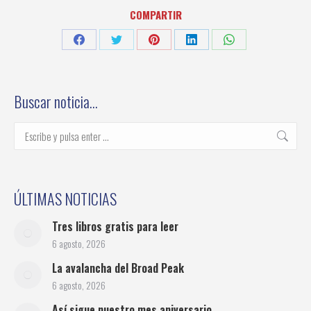
COMPARTIR
Share
Share
Share
Share
Share
on
on
on
on
on
Facebook
Twitter
Pinterest
LinkedIn
WhatsApp
Buscar noticia…
Buscar:
ÚLTIMAS NOTICIAS
Tres libros gratis para leer
6 agosto, 2026
La avalancha del Broad Peak
6 agosto, 2026
Así sigue nuestro mes aniversario