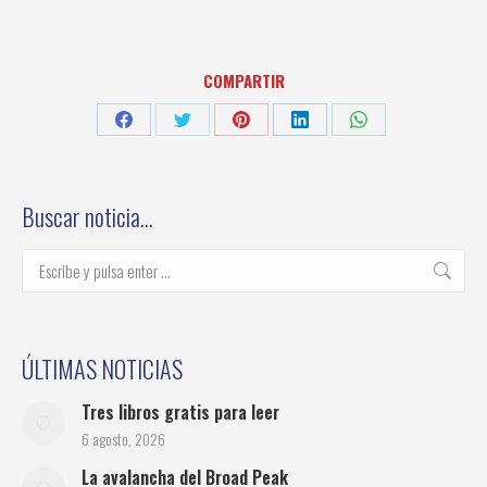
COMPARTIR
Share
Share
Share
Share
Share
on
on
on
on
on
Facebook
Twitter
Pinterest
LinkedIn
WhatsApp
Buscar noticia…
Buscar:
ÚLTIMAS NOTICIAS
Tres libros gratis para leer
6 agosto, 2026
La avalancha del Broad Peak