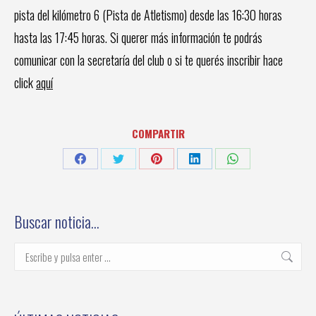
pista del kilómetro 6 (Pista de Atletismo) desde las 16:30 horas
hasta las 17:45 horas. Si querer más información te podrás
comunicar con la secretaría del club o si te querés inscribir hace
click
aquí
COMPARTIR
Share
Share
Share
Share
Share
on
on
on
on
on
Facebook
Twitter
Pinterest
LinkedIn
WhatsApp
Buscar noticia…
Buscar: