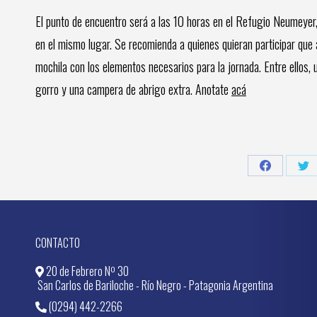
El punto de encuentro será a las 10 horas en el Refugio Neumeyer, d
en el mismo lugar. Se recomienda a quienes quieran participar que
mochila con los elementos necesarios para la jornada. Entre ellos, 
gorro y una campera de abrigo extra. Anotate
acá
Share
Sh
on
on
Facebook
Twi
CONTACTO
20 de Febrero Nº 30
San Carlos de Bariloche - Río Negro - Patagonia Argentina
(0294) 442-2266