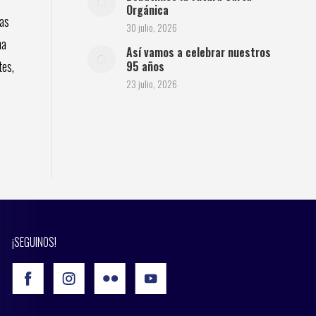
Orgánica
ras
30 julio, 2026
na
Así vamos a celebrar nuestros
tes,
95 años
23 julio, 2026
¡SEGUINOS!