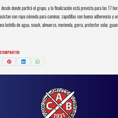
esde donde partirá el grupo, y la finalización está prevista para las 17 ho
 asistan con ropa cómoda para caminar, zapatillas con buena adherencia y u
una botella de agua, snack, almuerzo, merienda, gorra, protector solar, guan
COMPARTIR
are
Share
Share
Share
on
on
on
tter
Pinterest
LinkedIn
WhatsApp