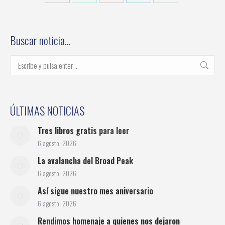
Share
Share
Share
Share
Share
on
on
on
on
on
Facebook
Twitter
Pinterest
LinkedIn
WhatsApp
Buscar noticia…
Buscar:
ÚLTIMAS NOTICIAS
Tres libros gratis para leer
6 agosto, 2026
La avalancha del Broad Peak
6 agosto, 2026
Así sigue nuestro mes aniversario
6 agosto, 2026
Rendimos homenaje a quienes nos dejaron