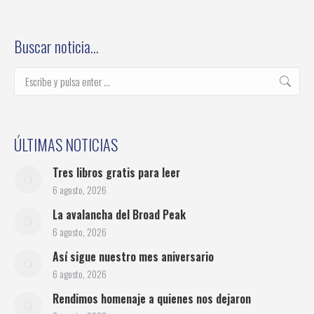
on
on
on
on
on
Facebook
Twitter
Pinterest
LinkedIn
WhatsApp
Buscar noticia…
Buscar:
ÚLTIMAS NOTICIAS
Tres libros gratis para leer
6 agosto, 2026
La avalancha del Broad Peak
6 agosto, 2026
Así sigue nuestro mes aniversario
6 agosto, 2026
Rendimos homenaje a quienes nos dejaron