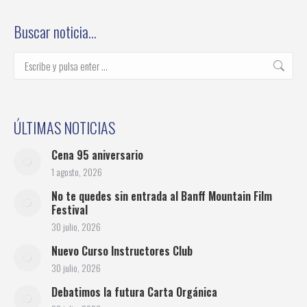
on
on
on
on
on
Facebook
Twitter
Pinterest
LinkedIn
WhatsApp
Buscar noticia…
Buscar:
ÚLTIMAS NOTICIAS
Cena 95 aniversario
1 agosto, 2026
No te quedes sin entrada al Banff Mountain Film
Festival
30 julio, 2026
Nuevo Curso Instructores Club
30 julio, 2026
Debatimos la futura Carta Orgánica