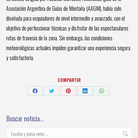
Asociación Argentina de Guías de Montaña (AAGM), había sido
diseñada para esquiadores de nivel intermedio y avanzado, con el
objetivo de perfeccionar técnicas y disfrutar de las espectaculares
rutas de travesía de la zona. Sin embargo, las condiciones
meteorológicas actuales impiden garantizar una experiencia segura
y satisfactoria.
COMPARTIR
Share
Share
Share
Share
Share
on
on
on
on
on
Facebook
Twitter
Pinterest
LinkedIn
WhatsApp
Buscar noticia…
Buscar: