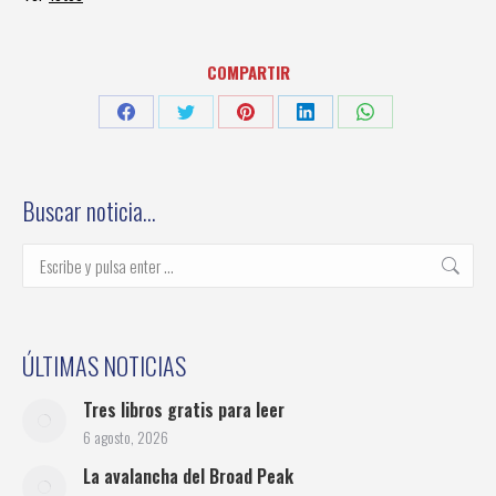
COMPARTIR
Share
Share
Share
Share
Share
on
on
on
on
on
Facebook
Twitter
Pinterest
LinkedIn
WhatsApp
Buscar noticia…
Buscar:
ÚLTIMAS NOTICIAS
Tres libros gratis para leer
6 agosto, 2026
La avalancha del Broad Peak