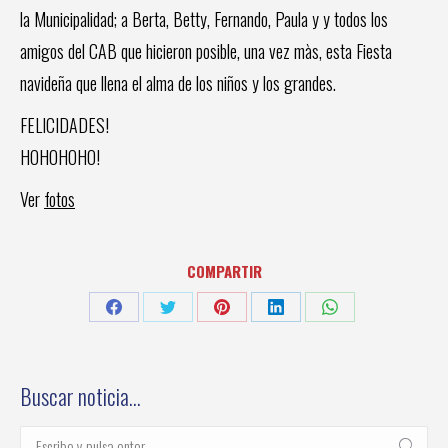
la Municipalidad; a Berta, Betty, Fernando, Paula y y todos los
amigos del CAB que hicieron posible, una vez màs, esta Fiesta
navideña que llena el alma de los niños y los grandes.
FELICIDADES!
HOHOHOHO!
Ver
fotos
COMPARTIR
Share
Share
Share
Share
Share
on
on
on
on
on
Facebook
Twitter
Pinterest
LinkedIn
WhatsApp
Buscar noticia…
Buscar: