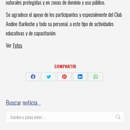
naturales protegidas y en zonas de dominio y uso público.
Se agradece el apoyo de los participantes y especialmente del Club
Andino Bariloche y todo su personal, a este tipo de actividades
educativas y de capacitación.
Ver
Fotos
COMPARTIR
Share
Share
Share
Share
Share
on
on
on
on
on
Facebook
Twitter
Pinterest
LinkedIn
WhatsApp
Buscar noticia…
Buscar: