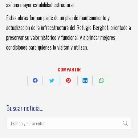
así una mayor estabilidad estructural.
Estas obras forman parte de un plan de mantenimiento y
actualización de la infraestructura del Refugio Berghof, orientado a
preservar su valor histórico y funcional, y a brindar mejores
condiciones para quienes lo visitan y utilizan.
COMPARTIR
Share
Share
Share
Share
Share
on
on
on
on
on
Facebook
Twitter
Pinterest
LinkedIn
WhatsApp
Buscar noticia…
Buscar: