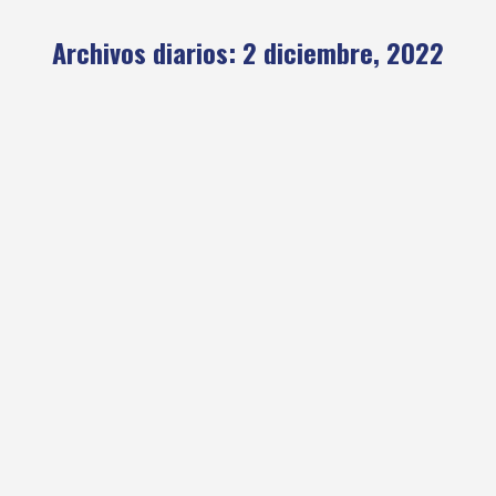
Archivos diarios:
2 diciembre, 2022
Encuentro de fin de año
Actualidad
Por
clubandino
2 diciembre, 2022
Estimados socios: Los invitamos a compartir el Encuentro