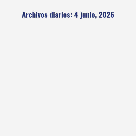
Archivos diarios:
4 junio, 2026
Declaran de Interés Montañas
Limpias
Home-1
,
Montañas Limpias
Por
clubandino
4 junio, 2026