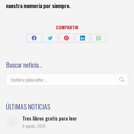
nuestra memoria por siempre.
COMPARTIR
Share
Share
Share
Share
Share
on
on
on
on
on
Facebook
Twitter
Pinterest
LinkedIn
WhatsApp
Buscar noticia…
Buscar:
ÚLTIMAS NOTICIAS
Tres libros gratis para leer
6 agosto, 2026