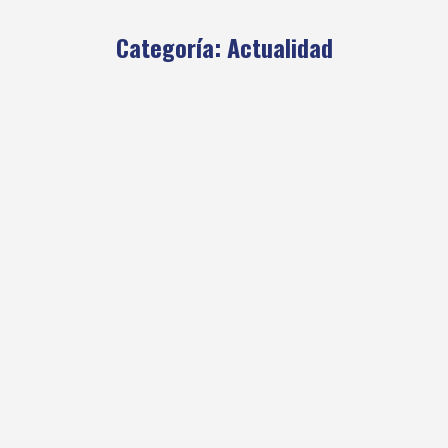
Categoría:
Actualidad
El GEDA visitó el cerro Desfiladero
Actualidad
,
GEDA Grupo Excursionista de Adultos
Por
clubandino
26 octubre, 2017