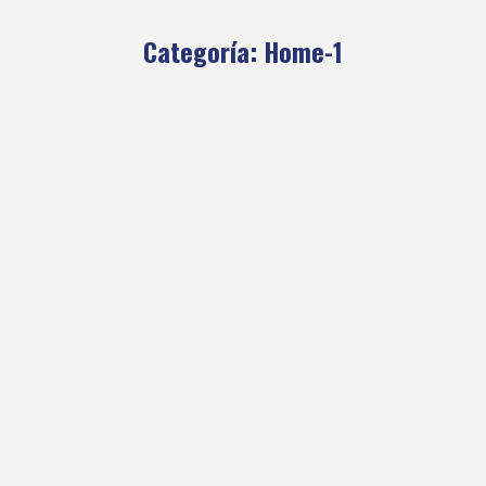
Categoría:
Home-1
El CAB en Claviere, Italia
Actualidad
,
Escuela Juvenil de Esquí y Snowboard
,
Home-1
Por
clubandino
21 enero, 2026